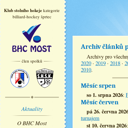
Klub stolního hokeje
kategorie
billiard-hockey šprtec
Archiv článků 
Archivy pro všechn
člen spolků
2020
·
2019
·
2018
·
2
2010
.
Měsíc srpen
so 1. srpna 2026
:
P
Měsíc červen
Aktuality
pá 26. června 202
turnajem
O BHC Most
st 10. června 2026