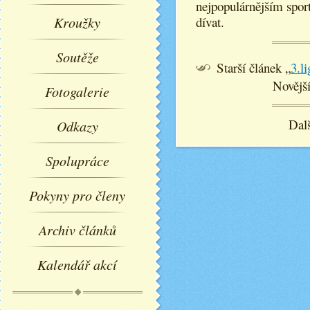
nejpopulárnějším sport
Kroužky
dívat.
Soutěže
Starší článek „
3.l
Novější
Fotogalerie
Dalš
Odkazy
Spolupráce
Pokyny pro členy
Archiv článků
Kalendář akcí