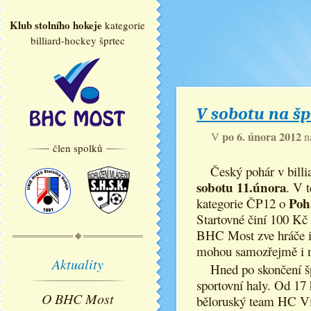
Klub stolního hokeje
kategorie
billiard-hockey šprtec
V sobotu na š
po 6. února 2012
V
n
člen spolků
Český pohár v billi
sobotu 11.února
. V 
Poh
kategorie ČP12 o
Startovné činí 100 Kč (
BHC Most zve hráče i 
mohou samozřejmě i n
Aktuality
Hned po skončení šp
sportovní haly. Od 17
O BHC Most
běloruský team HC Vic