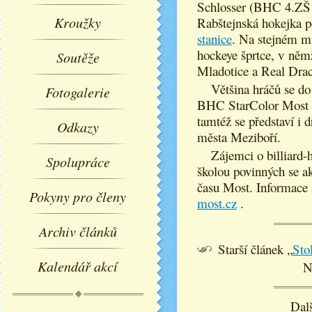
Schlosser (BHC 4.ZŠ M
Kroužky
Rabštejnská hokejka 
stanice
. Na stejném mís
hockeye šprtce, v něm
Soutěže
Mladotice a Real Dra
Většina hráčů se do
Fotogalerie
BHC StarColor Most hr
tamtéž se představí i
Odkazy
města Meziboří.
Zájemci o billiard-h
Spolupráce
školou povinných se a
času Most. Informace a
Pokyny pro členy
most.cz
.
Archiv článků
Starší článek „
Sto
Kalendář akcí
N
Dalš