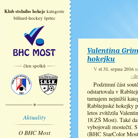
Klub stolního hokeje
kategorie
billiard-hockey šprtec
Valentina Gri
hokejku
člen spolků
st 31. srpna 2016
V
n
- d
Podzimní část soutě
odstartovala v Rabšte
turnajem nejnižší kat
Rabštejnské hokejky 
letos zvítězila Valen
Aktuality
18.ZŠ Most). Také dal
vybojovali mostečtí. S
O BHC Most
(BHC StarColor Most 